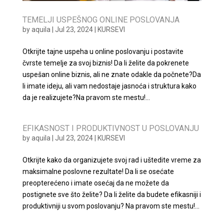
TEMELJI USPEŠNOG ONLINE POSLOVANJA
by
aquila
|
Jul 23, 2024
|
KURSEVI
Otkrijte tajne uspeha u online poslovanju i postavite
čvrste temelje za svoj biznis! Da li želite da pokrenete
uspešan online biznis, ali ne znate odakle da počnete?Da
li imate ideju, ali vam nedostaje jasnoća i struktura kako
da je realizujete?Na pravom ste mestu!...
EFIKASNOST I PRODUKTIVNOST U POSLOVANJU
by
aquila
|
Jul 23, 2024
|
KURSEVI
Otkrijte kako da organizujete svoj rad i uštedite vreme za
maksimalne poslovne rezultate! Da li se osećate
preopterećeno i imate osećaj da ne možete da
postignete sve što želite? Da li želite da budete efikasniji i
produktivniji u svom poslovanju? Na pravom ste mestu!...